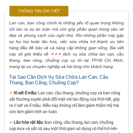
THÔNG TIN CHI TIẾT
Lan can, ban công chính là những yếu tố quan trọng không
chỉ tạo ra sự an toàn mà còn góp phần quan trọng vào vẻ
đẹp và phong cách của ngôi nhà. Khi những phần này gặp
sự hư hại hoặc lão hóa, việc sửa chữa trở thành ưu tiên
hàng đầu để bảo vệ và nâng cấp không gian sống. Bài viết
này sẽ giới thiệu về
✦✦✦
dịch vụ sửa chữa lan can, cầu
thang, ban công, chuồng cọp uy tín tại TP.Hồ Chí Minh,
mang lại sự chuyên nghiệp và hài lòng cho khách hàng.
Tại Sao Cần Dịch Vụ Sửa Chữa Lan Can, Cầu
Thang, Ban Công, Chuồng Cọp?
➣
Rỉ sét ố mầu:
Lan can, cầu thang, chuồng cọp và ban công
sắt thường xuyên phải đối mặt với tác động của thời tiết, gây
ra rỉ sét và ố mầu. Điều này không chỉ làm giảm thẩm mỹ mà
còn làm giảm tính an toàn.
➣
Lão hóa vật liệu:
Ban công, cầu thang, lan can, chuồng
cọp inox và sắt cũ sau một thời gian sử dụng có thể trở nên