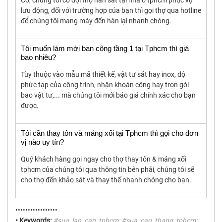
lưu động, đối với trường hợp của bạn thì gọi thợ qua hotline
để chúng tôi mang máy đến hàn lại nhanh chóng.
Tôi muốn làm mới ban công tầng 1 tại Tphcm thì giá
bao nhiêu?
Tùy thuộc vào mẫu mã thiết kế, vật tư sắt hay inox, độ
phức tạp của công trình, nhận khoán công hay trọn gói
bao vật tư,... mà chúng tôi mới báo giá chính xác cho bạn
được.
Tôi cần thay tôn và máng xối tại Tphcm thì gọi cho đơn
vị nào uy tín?
Quý khách hàng gọi ngay cho thợ thay tôn & máng xối
tphcm của chúng tôi qua thông tin bên phải, chúng tôi sẽ
cho thợ đến khảo sát và thay thế nhanh chóng cho bạn.
•••••••••••••••••
• Keywords:
#sua_lan_can_tphcm; #sua_cau_thang_tphcm;