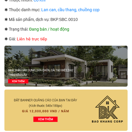
✱ Thuộc nhóm:
Cơ Khí
✱ Thuộc danh mục:
Lan can, cầu thang, chuồng cọp
✱ Mã sản phẩm, dịch vụ:
BKP.SBC.0010
✱ Trạng thái:
Đang bán / hoạt động
✱ Giá:
Liên hệ trực tiếp