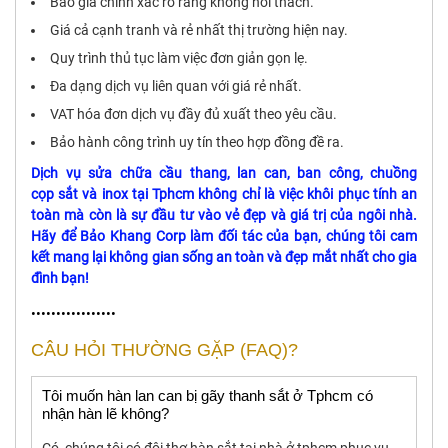
Báo giá chính xác rõ ràng không nói thách.
Giá cả cạnh tranh và rẻ nhất thị trường hiện nay.
Quy trình thủ tục làm việc đơn giản gọn lẹ.
Đa dạng dịch vụ liên quan với giá rẻ nhất.
VAT hóa đơn dịch vụ đầy đủ xuất theo yêu cầu.
Bảo hành công trình uy tín theo hợp đồng đề ra.
Dịch vụ sửa chữa cầu thang, lan can, ban công, chuồng
cọp sắt và inox tại Tphcm
không chỉ là việc khôi phục tính an
toàn mà còn là sự đầu tư vào vẻ đẹp và giá trị của ngôi nhà.
Hãy để Bảo Khang Corp làm đối tác của bạn, chúng tôi cam
kết mang lại không gian sống an toàn và đẹp mắt nhất cho gia
đình bạn!
•••••••••••••••••
CÂU HỎI THƯỜNG GẶP (FAQ)?
Tôi muốn hàn lan can bị gãy thanh sắt ở Tphcm có
nhận hàn lẽ không?
Có, chúng tôi có đội thợ hàn sắt tại nhà ở tphcm phục vụ