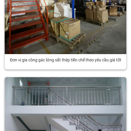
Đơn vị gia công gác lửng sắt thép tiền chế theo yêu cầu giá tốt