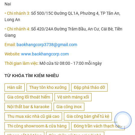
Nai
• Chi nhánh 3:
Số 500/15C Đường QL1A, Phường 4, TP Tân An,
Long An
• Chi nhánh 4:
Số 420/24A Đường Trâm Bầu, An Cư, Cái Bè, Tiền
Giang
Email:
baokhangcorp3738@gmail.com
Website:
www.baokhangcorp.com
Thời gian làm việc:
Mở cửa từ 08:00 - 17:00 mỗi ngày
TỪ KHÓA TÌM KIẾM NHIỀU
Hàn sắt
Thay tôn kho xưởng
Đập phá tháo dỡ
Gia công lối thoát hiểm
Vệ sinh máng xối
Nội thất bar & karaoke
Gia công inox
Thu mua xác nhà cũ giá cao
Gia công bàn ghế tủ kệ
Thi công showroom & cửa hàng
Đóng trần vách thạch cao