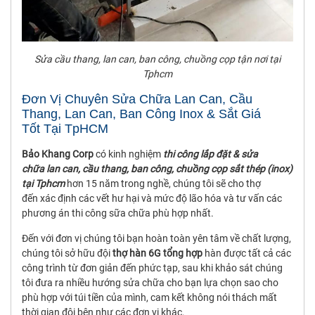
Sửa cầu thang, lan can, ban công, chuồng cọp tận nơi tại
Tphcm
Đơn Vị Chuyên Sửa Chữa Lan Can, Cầu
Thang, Lan Can, Ban Công Inox & Sắt Giá
Tốt Tại TpHCM
Bảo Khang Corp
có kinh nghiệm
thi công lắp đặt & sửa
chữa lan can, cầu thang, ban công, chuồng cọp sắt thép (inox)
tại Tphcm
hơn 15 năm trong nghề, chúng tôi sẽ cho thợ
đến xác định các vết hư hại và mức độ lão hóa và tư vấn các
phương án thi công sữa chữa phù hợp nhất.
Đến với đơn vị chúng tôi bạn hoàn toàn yên tâm về chất lượng,
chúng tôi sở hữu đội
thợ hàn 6G tổng hợp
hàn được tất cả các
công trình từ đơn giản đến phức tạp, sau khi khảo sát chúng
tôi đưa ra nhiều hướng sửa chữa cho bạn lựa chọn sao cho
phù hợp với túi tiền của mình, cam kết không nói thách mất
thời gian đôi bên như các đơn vị khác.