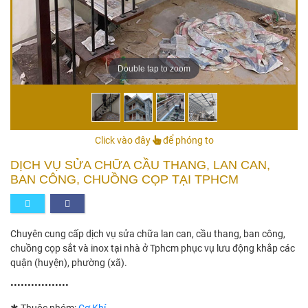
Double tap to zoom
Click vào đây
để phóng to
DỊCH VỤ SỬA CHỮA CẦU THANG, LAN CAN,
BAN CÔNG, CHUỒNG CỌP TẠI TPHCM
Chuyên cung cấp dịch vụ sửa chữa lan can, cầu thang, ban công,
chuồng cọp sắt và inox tại nhà ở Tphcm phục vụ lưu động khắp các
quận (huyện), phường (xã).
•••••••••••••••••