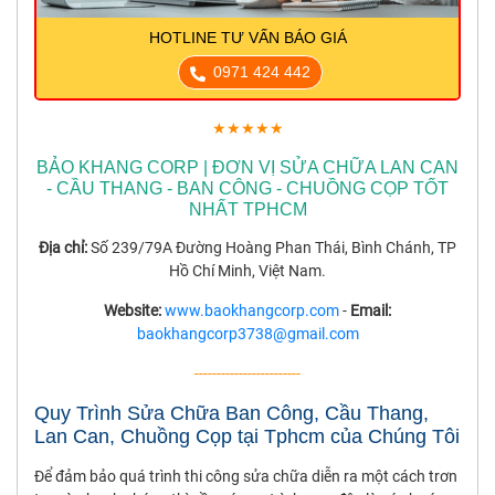
HOTLINE TƯ VẤN BÁO GIÁ
0971 424 442
★★★★★
BẢO KHANG CORP | ĐƠN VỊ SỬA CHỮA LAN CAN
- CẦU THANG - BAN CÔNG - CHUỒNG CỌP TỐT
NHẤT TPHCM
Địa chỉ:
Số 239/79A Đường Hoàng Phan Thái, Bình Chánh, TP
Hồ Chí Minh, Việt Nam.
Website:
www.baokhangcorp.com
-
Email:
baokhangcorp3738@gmail.com
------------------------
Quy Trình Sửa Chữa Ban Công, Cầu Thang,
Lan Can, Chuồng Cọp tại Tphcm của Chúng Tôi
Để đảm bảo quá trình thi công sửa chữa diễn ra một cách trơn