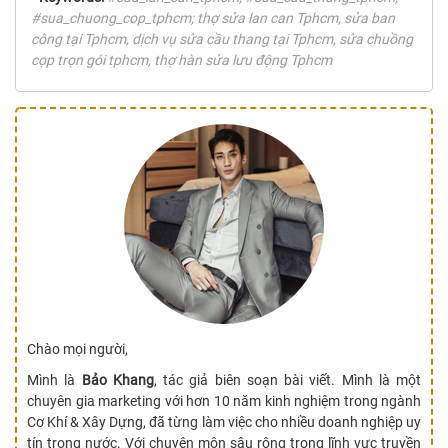
#sua_chuong_cop_tphcm; thợ sửa lan can Tphcm, sửa ban
công tại Tphcm, dịch vụ sửa cầu thang tại Tphcm, sửa chuồng
cọp trọn gói tphcm, thợ hàn sửa lưu động Tphcm
Chào mọi người,
Mình là
Bảo Khang
, tác giả biên soạn bài viết. Mình là một
chuyên gia marketing với hơn 10 năm kinh nghiệm trong ngành
Cơ Khí & Xây Dựng, đã từng làm việc cho nhiều doanh nghiệp uy
tín trong nước. Với chuyên môn sâu rộng trong lĩnh vực truyền