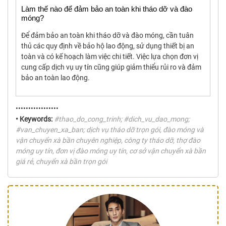
Làm thế nào để đảm bảo an toàn khi tháo dỡ và đào
móng?
Để đảm bảo an toàn khi tháo dỡ và đào móng, cần tuân
thủ các quy định về bảo hộ lao động, sử dụng thiết bị an
toàn và có kế hoạch làm việc chi tiết. Việc lựa chọn đơn vị
cung cấp dịch vụ uy tín cũng giúp giảm thiểu rủi ro và đảm
bảo an toàn lao động.
•••••••••••••••••
• Keywords:
#thao_do_cong_trinh; #dich_vu_dao_mong;
#van_chuyen_xa_ban; dịch vụ tháo dỡ trọn gói, đào móng và
vận chuyển xà bần chuyên nghiệp, công ty tháo dỡ, thợ đào
móng uy tín, đơn vị đào móng uy tín, cơ sở vận chuyển xà bần
giá rẻ, chuyển xà bần trọn gói