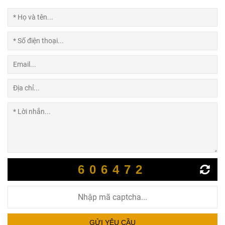
606472
GỬI YÊU CẦU