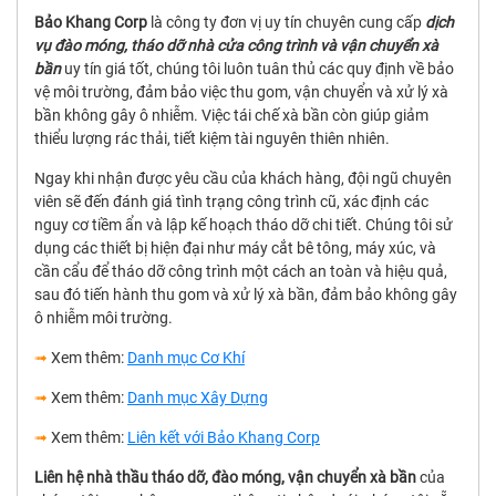
Bảo Khang Corp
là công ty đơn vị uy tín chuyên cung cấp
dịch
vụ đào móng, tháo dỡ nhà cửa công trình và vận chuyển xà
bần
uy tín giá tốt, chúng tôi luôn tuân thủ các quy định về bảo
vệ môi trường, đảm bảo việc thu gom, vận chuyển và xử lý xà
bần không gây ô nhiễm. Việc tái chế xà bần còn giúp giảm
thiểu lượng rác thải, tiết kiệm tài nguyên thiên nhiên.
Ngay khi nhận được yêu cầu của khách hàng, đội ngũ chuyên
viên sẽ đến đánh giá tình trạng công trình cũ, xác định các
nguy cơ tiềm ẩn và lập kế hoạch tháo dỡ chi tiết. Chúng tôi sử
dụng các thiết bị hiện đại như máy cắt bê tông, máy xúc, và
cần cẩu để tháo dỡ công trình một cách an toàn và hiệu quả,
sau đó tiến hành thu gom và xử lý xà bần, đảm bảo không gây
ô nhiễm môi trường.
➟
Xem thêm:
Danh mục Cơ Khí
➟
Xem thêm:
Danh mục Xây Dựng
➟
Xem thêm:
Liên kết với Bảo Khang Corp
Liên hệ nhà thầu tháo dỡ, đào móng, vận chuyển xà bần
của