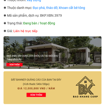
✱ Thuộc nhóm:
Xây Dựng
✱ Thuộc danh mục:
Đục phá, tháo dỡ, khoan cắt bê tông
✱ Mã sản phẩm, dịch vụ:
BKP.XBN.3979
✱ Trạng thái:
Đang bán / hoạt động
✱ Giá:
Liên hệ trực tiếp