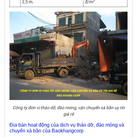
3
2,5 m.
đ/m
Công ty đơn vị tháo dỡ, đào móng, vận chuyển xà bần uy tín
giá rẽ
Địa bàn hoạt động của dịch vụ tháo dỡ, đào móng và
chuyển xà bần của Baokhangcorp