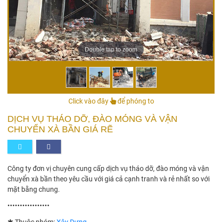
Double tap to zoom
Click vào đây
để phóng to
DỊCH VỤ THÁO DỠ, ĐÀO MÓNG VÀ VẬN
CHUYỂN XÀ BẦN GIÁ RẼ
Công ty đơn vị chuyên cung cấp dịch vụ tháo dỡ, đào móng và vận
chuyển xà bần theo yêu cầu với giá cả cạnh tranh và rẻ nhất so với
mặt bằng chung.
•••••••••••••••••