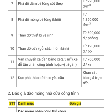
Từ 220,000
7
Phá dỡ dầm bê tông cốt thép
3
đ/m
Từ
8
Phá dỡ móng bê tông (khối)
1,350,000
3
đ/m
Từ 600,000
9
Tháo dỡ thiết bị vệ sinh
đ / phòng
Từ 190,000
10
Tháo dỡ cửa (gỗ, sắt, nhôm kính)
đ / bộ
3
Vận chuyển xà bần bằng xe 2.5 m
(Xe
Từ 700,000
11
đỗ tận chân công trình hoặc vị trí gần)
đ / xe
Khảo sát
12
Đục phá tháo dỡ theo yêu cầu
báo giá trực
tiếp
2. Báo giá đào móng nhà cửa công trình
STT
Danh mục
Đơn giá
Đào móng nhân công thủ công