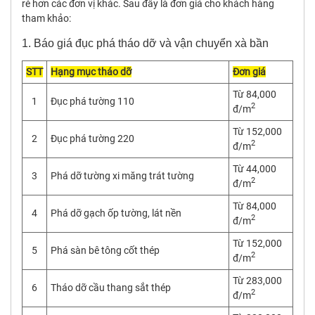
rẻ hơn các đơn vị khác. Sau đây là đơn giá cho khách hàng
tham khảo:
1. Báo giá đục phá tháo dỡ và vận chuyển xà bần
STT
Hạng mục tháo dỡ
Đơn giá
Từ 84,000
1
Đục phá tường 110
2
đ/m
Từ 152,000
2
Đục phá tường 220
2
đ/m
Từ 44,000
3
Phá dỡ tường xi măng trát tường
2
đ/m
Từ 84,000
4
Phá dỡ gạch ốp tường, lát nền
2
đ/m
Từ 152,000
5
Phá sàn bê tông cốt thép
2
đ/m
Từ 283,000
6
Tháo dỡ cầu thang sắt thép
2
đ/m