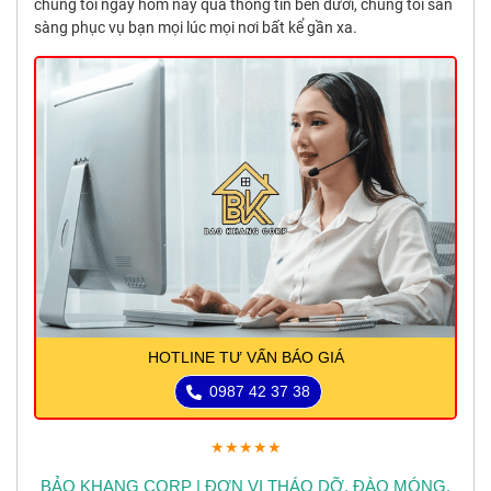
chúng tôi ngay hôm nay qua thông tin bên dưới, chúng tôi sẵn
sàng phục vụ bạn mọi lúc mọi nơi bất kể gần xa.
HOTLINE TƯ VẤN BÁO GIÁ
0987 42 37 38
★★★★★
BẢO KHANG CORP | ĐƠN VỊ THÁO DỠ, ĐÀO MÓNG,