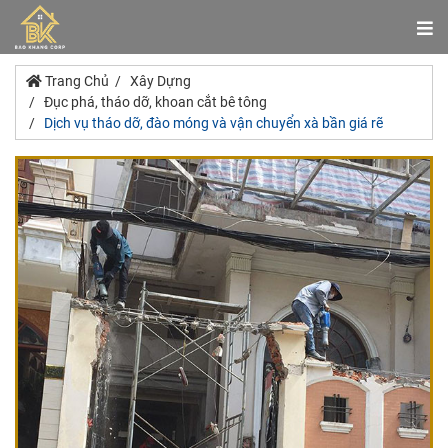
Trang Chủ
Xây Dựng
Đục phá, tháo dỡ, khoan cắt bê tông
Dịch vụ tháo dỡ, đào móng và vận chuyển xà bần giá rẽ