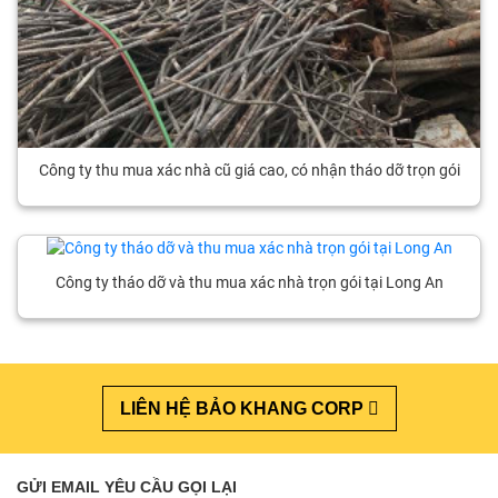
Công ty thu mua xác nhà cũ giá cao, có nhận tháo dỡ trọn gói
Công ty tháo dỡ và thu mua xác nhà trọn gói tại Long An
LIÊN HỆ BẢO KHANG CORP
GỬI EMAIL YÊU CẦU GỌI LẠI