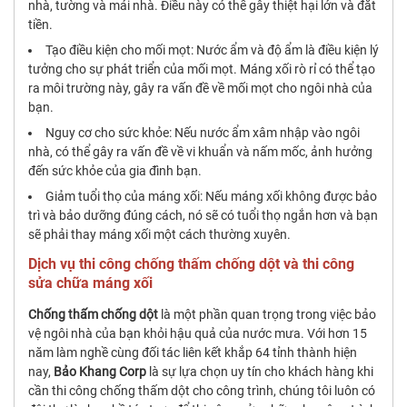
nhà, tường và mái nhà. Điều này có thể gây thiệt hại lớn và đắt
tiền.
Tạo điều kiện cho mối mọt: Nước ẩm và độ ẩm là điều kiện lý
tưởng cho sự phát triển của mối mọt. Máng xối rò rỉ có thể tạo
ra môi trường này, gây ra vấn đề về mối mọt cho ngôi nhà của
bạn.
Nguy cơ cho sức khỏe: Nếu nước ẩm xâm nhập vào ngôi
nhà, có thể gây ra vấn đề về vi khuẩn và nấm mốc, ảnh hưởng
đến sức khỏe của gia đình bạn.
Giảm tuổi thọ của máng xối: Nếu máng xối không được bảo
trì và bảo dưỡng đúng cách, nó sẽ có tuổi thọ ngắn hơn và bạn
sẽ phải thay máng xối một cách thường xuyên.
Dịch vụ thi công chống thấm chống dột và thi công
sửa chữa máng xối
Chống thấm chống dột
là một phần quan trọng trong việc bảo
vệ ngôi nhà của bạn khỏi hậu quả của nước mưa. Với hơn 15
năm làm nghề cùng đối tác liên kết khắp 64 tỉnh thành hiện
nay,
Bảo Khang Corp
là sự lựa chọn uy tín cho khách hàng khi
cần thi công chống thấm dột cho công trình, chúng tôi luôn có