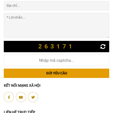
263171
GỬI YÊU CẦU
KẾT NỐI MẠNG XÃ HỘI
LIÊN HỆ TRỰC TIẾP