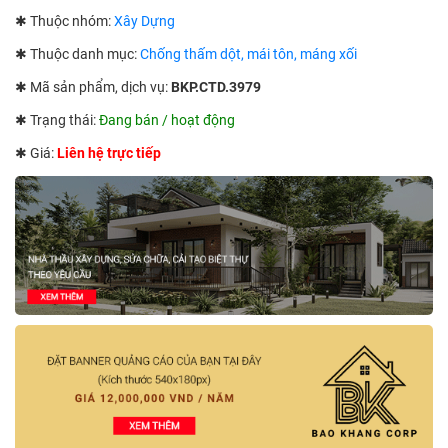
✱ Thuộc nhóm:
Xây Dựng
✱ Thuộc danh mục:
Chống thấm dột, mái tôn, máng xối
✱ Mã sản phẩm, dịch vụ:
BKP.CTD.3979
✱ Trạng thái:
Đang bán / hoạt động
✱ Giá:
Liên hệ trực tiếp