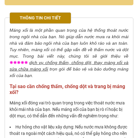
THÔNG TIN CHI TIẾT
Máng xối là một phần quan trọng của hệ thống thoát nước
trong ngôi nhà của bạn. Nó giúp dẫn nước mưa ra khỏi mái
nhà và đảm bảo ngôi nhà của bạn luôn khô ráo và an toàn.
Tuy nhiên, máng xối có thể gặp vấn đề về thấm nước và dột
mục. Trong bài viết này, chúng tôi sẽ giới thiệu về
✺✺✺✺✺
dịch vụ chống thấm, chống dột, thay máng xối và
sửa chữa máng xối
trọn gói để bảo vệ và bảo dưỡng máng
xối của bạn.
Tại sao cần chống thấm, chống dột và trang bị máng
xối?
Máng xối đóng vai trò quan trọng trong việc thoát nước mưa
khỏi mái nhà của bạn. Nếu máng xối của bạn bị rò rỉ hoặc bị
dột mục, có thể dẫn đến những vấn đề nghiêm trọng như:
Hư hỏng cho vật liệu xây dựng: Nếu nước mưa không được
thoát ra ngoài một cách hiệu quả, nó có thể gây hỏng cho nền