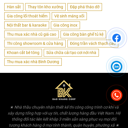
Hàn sắt
Thay tôn kho xưởng
Đập phá tháo dỡ
Gia công lối thoát hiểm
Vệ sinh máng xối
Nội thất bar & karaoke
Gia công inox
Thu mua xác nhà cũ giá cao
Gia công bàn ghế tủ kệ
Thi công showroom & cửa hàng
Đóng trần vách thạch cao
Khoan cắt bê tông
Sửa chữa cải tạo cơi nới nhà
Thu mua xác nhà Bình Dương
★ Nhà thầu chuyên nhận thiết kế thi công công trình cơ khí và
xây dựng tổng hợp với uy tín, chất lượng hàng đầu Việt Nam. Hệ
thống đối tác liên kết khắp 3 miền sẵn sàng phục vụ mọi đối
tượng khách hàng ở mọi tỉnh thành, quận huyện, phường xã ★