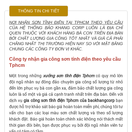
THÔNG TIN CHI TIẾT
NƠI NHẬN SƠN TĨNH ĐIỆN TẠI TPHCM THEO YÊU CẦU
CỦA HỆ THỐNG BẢO KHANG CORP LUÔN LÀ ĐỊA CHỈ
QUEN THUỘC VỚI KHÁCH HÀNG BÀ CON TRÊN ĐỊA BÀN
BỞI CHẤT LƯỢNG GIA CÔNG TỐT NHẤT VÀ GIÁ CẢ PHẢI
CHĂNG NHẤT THỊ TRƯỜNG HIỆN NAY SO VỚI MẶT BẰNG
CHUNG CÁC CÔNG TY ĐƠN VỊ KHÁC.
Công ty nhận gia công sơn tỉnh điện theo yêu cầu
Tphcm
Một trong những
xưởng sơn tĩnh điện Tphcm
có quy mô lớn
đội ngũ nhân sự đông đảo chuyên gia công số lượng từ nhỏ
đến lớn phục vụ bà con gần xa, đảm bảo chất lượng gia công
luôn là số một và giá cả cạnh tranh nhất trên địa bàn. Đến với
dịch vụ
gia công sơn tĩnh điện Tphcm của baokhangcorp
bạn
được hỗ trợ khảo sát báo giá hoàn toàn miễn phí, chúng tôi tư
vấn cho bạn các loại màu sơn chất lượng và theo số lượng
khách đặt. Báo giá hoàn toàn chính xác không nói thách mất
thời gian đôi bên, bạn được phục vụ bởi đội ngũ nhân viên tư
vấn có tâm có tầm.