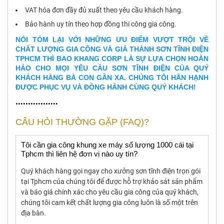
VAT hóa đơn đầy đủ xuất theo yêu cầu khách hàng.
Bảo hành uy tín theo hợp đồng thi công gia công.
NÓI TÓM LẠI VỚI NHỮNG ƯU ĐIỂM VƯỢT TRỘI VỀ
CHẤT LƯỢNG GIA CÔNG VÀ GIÁ THÀNH SƠN TĨNH ĐIỆN
TPHCM THÌ BAO KHANG CORP LÀ SỰ LỰA CHỌN HOÀN
HẢO CHO MỌI YÊU CẦU SƠN TĨNH ĐIỆN CỦA QUÝ
KHÁCH HÀNG BÀ CON GẦN XA. CHÚNG TÔI HÂN HẠNH
ĐƯỢC PHỤC VỤ VÀ ĐỒNG HÀNH CÙNG QUÝ KHÁCH!
•••••••••••••••••
CÂU HỎI THƯỜNG GẶP (FAQ)?
Tôi cần gia công khung xe máy số lượng 1000 cái tại
Tphcm thì liên hệ đơn vị nào uy tín?
Quý khách hàng gọi ngay cho xưởng sơn tĩnh điện trọn gói
tại Tphcm của chúng tôi để được hỗ trợ khảo sát sản phẩm
và báo giá chính xác cho yêu cầu gia công của quý khách,
chúng tôi cam kết chất lượng gia công luôn là số một trên
địa bàn.