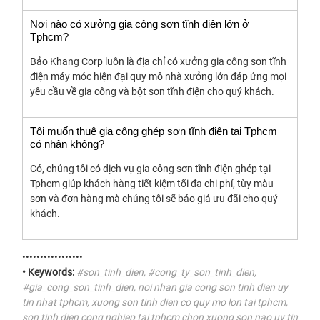
Nơi nào có xưởng gia công sơn tĩnh điện lớn ở
Tphcm?
Bảo Khang Corp luôn là địa chỉ có xưởng gia công sơn tĩnh
điện máy móc hiện đại quy mô nhà xưởng lớn đáp ứng mọi
yêu cầu về gia công và bột sơn tĩnh điện cho quý khách.
Tôi muốn thuê gia công ghép sơn tĩnh điện tại Tphcm
có nhận không?
Có, chúng tôi có dịch vụ gia công sơn tĩnh điện ghép tại
Tphcm giúp khách hàng tiết kiệm tối đa chi phí, tùy màu
sơn và đơn hàng mà chúng tôi sẽ báo giá ưu đãi cho quý
khách.
•••••••••••••••••
• Keywords:
#son_tinh_dien, #cong_ty_son_tinh_dien,
#gia_cong_son_tinh_dien, noi nhan gia cong son tinh dien uy
tin nhat tphcm, xuong son tinh dien co quy mo lon tai tphcm,
son tinh dien cong nghiep tai tphcm chon xuong son nao uy tin