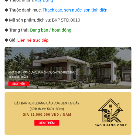
✱ Thuộc nhóm:
Xây Dựng
✱ Thuộc danh mục:
Thạch cao, sơn nước, sơn tĩnh điện
✱ Mã sản phẩm, dịch vụ:
BKP.STD.0010
✱ Trạng thái:
Đang bán / hoạt động
✱ Giá:
Liên hệ trực tiếp