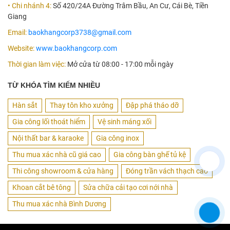
• Chi nhánh 4:
Số 420/24A Đường Trâm Bầu, An Cư, Cái Bè, Tiền
Giang
Email:
baokhangcorp3738@gmail.com
Website:
www.baokhangcorp.com
Thời gian làm việc:
Mở cửa từ 08:00 - 17:00 mỗi ngày
TỪ KHÓA TÌM KIẾM NHIỀU
Hàn sắt
Thay tôn kho xưởng
Đập phá tháo dỡ
Gia công lối thoát hiểm
Vệ sinh máng xối
Nội thất bar & karaoke
Gia công inox
Thu mua xác nhà cũ giá cao
Gia công bàn ghế tủ kệ
Thi công showroom & cửa hàng
Đóng trần vách thạch cao
Khoan cắt bê tông
Sửa chữa cải tạo cơi nới nhà
Thu mua xác nhà Bình Dương