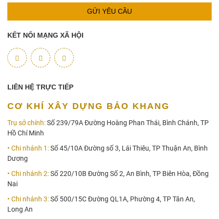
GỬI YÊU CẦU
KẾT NỐI MẠNG XÃ HỘI
LIÊN HỆ TRỰC TIẾP
CƠ KHÍ XÂY DỰNG BẢO KHANG
Trụ sở chính:
Số 239/79A Đường Hoàng Phan Thái, Bình Chánh, TP
Hồ Chí Minh
• Chi nhánh 1:
Số 45/10A Đường số 3, Lái Thiêu, TP Thuận An, Bình
Dương
• Chi nhánh 2:
Số 220/10B Đường Số 2, An Bình, TP Biên Hòa, Đồng
Nai
• Chi nhánh 3:
Số 500/15C Đường QL1A, Phường 4, TP Tân An,
Long An